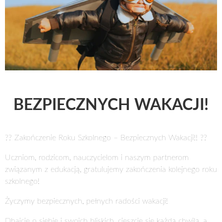
BEZPIECZNYCH WAKACJI!
?? Zakończenie Roku Szkolnego – Bezpiecznych Wakacji!! ??
Uczniom, rodzicom, nauczycielom i naszym partnerom
związanym z edukacją, gratulujemy zakończenia kolejnego roku
szkolnego!
Życzymy bezpiecznych, pełnych radości wakacji!
Dbajcie o siebie i swoich bliskich, cieszcie się każdą chwilą, a