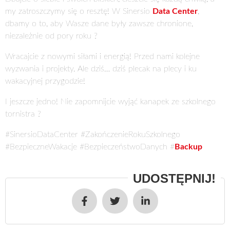
my zatroszczymy się o resztę! W Sinersio
Data Center
,
dbamy o to, aby Wasze dane były zawsze chronione,
niezależnie od pory roku ?
Wracajcie z nowymi siłami i energią! Przed nami kolejne
wyzwania i projekty. Ale dziś… dziś plecak na plecy i ku
wakacyjnej przygodzie!
I jeszcze jedno! Nie zapomnijcie wyjąć kanapek ze szkolnego
tornistra ?
#SinersioDataCenter #ZakończenieRokuSzkolnego
#BezpieczneWakacje #BezpieczeństwoDanych #
Backup