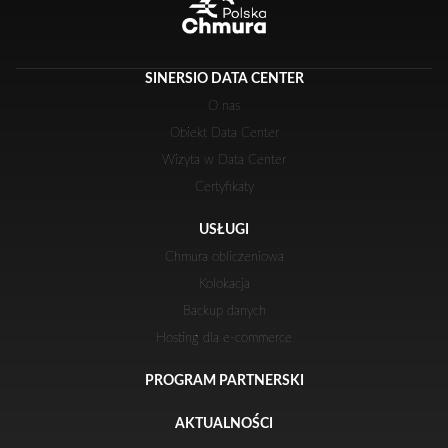
SINERSIO DATA CENTER
O nas
Obiekt Data Center
Wizyta w Data Center
Certyfikaty
USŁUGI
Chmura obliczeniowa
Kolokacja
Backup danych
Hosting dla e-commerce
PROGRAM PARTNERSKI
AKTUALNOŚCI