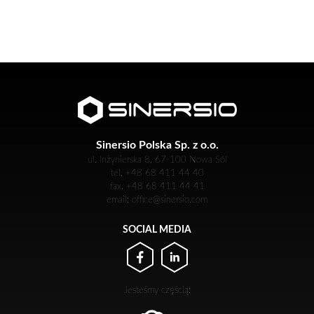
Sinersio Polska Sp. z o.o.
ul. Inżynierska 8, 67-100 Nowa Sól
tel. +48 68 411 44 40
fax. +48 68 411 44 41
email: office@sinersio.com
SOCIAL MEDIA
Jesteśmy częścią: