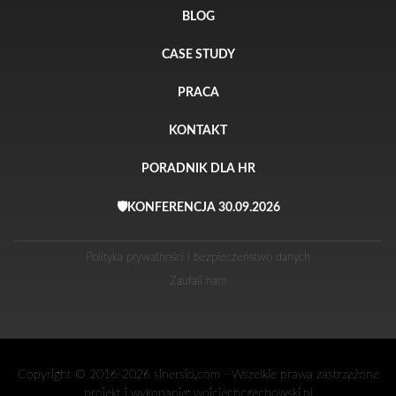
BLOG
CASE STUDY
PRACA
KONTAKT
PORADNIK DLA HR
🛡️KONFERENCJA 30.09.2026
Polityka prywatności i bezpieczeństwo danych
Zaufali nam
Copyright © 2016-2026 sinersio.com - Wszelkie prawa zastrzeżone
projekt i wykonanie:
wojciechczechowski.pl