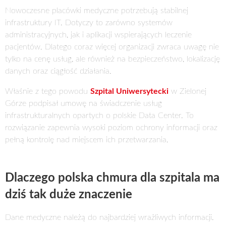
Nowoczesne placówki medyczne potrzebują stabilnej
infrastruktury IT. Dotyczy to zarówno systemów
administracyjnych, jak i aplikacji wspierających leczenie
pacjentów. Dlatego coraz więcej organizacji zwraca uwagę nie
tylko na cenę usług, ale również na bezpieczeństwo, lokalizację
danych oraz ciągłość działania.
Właśnie z tego powodu
Szpital Uniwersytecki
w Zielonej
Górze podpisał umowę na świadczenie usług
infrastrukturalnych opartych o polskie Data Center. To
rozwiązanie zapewnia wysoki poziom ochrony informacji oraz
pełną kontrolę nad miejscem ich przetwarzania.
Dlaczego polska chmura dla szpitala ma
dziś tak duże znaczenie
Dane medyczne należą do najbardziej wrażliwych informacji.