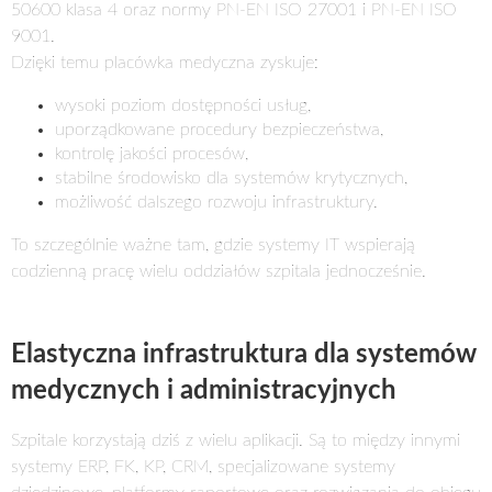
50600 klasa 4 oraz normy PN-EN ISO 27001 i PN-EN ISO
9001.
Dzięki temu placówka medyczna zyskuje:
wysoki poziom dostępności usług,
uporządkowane procedury bezpieczeństwa,
kontrolę jakości procesów,
stabilne środowisko dla systemów krytycznych,
możliwość dalszego rozwoju infrastruktury.
To szczególnie ważne tam, gdzie systemy IT wspierają
codzienną pracę wielu oddziałów szpitala jednocześnie.
Elastyczna infrastruktura dla systemów
medycznych i administracyjnych
Szpitale korzystają dziś z wielu aplikacji. Są to między innymi
systemy ERP, FK, KP, CRM, specjalizowane systemy