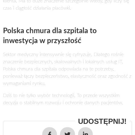
klienta. Ma to duże znaczenie szczególnie wtedy, gdy liczy się
czas i ciągłość działania placówki.
Polska chmura dla szpitala to
inwestycja w przyszłość
Sektor medyczny intensywnie się cyfryzuje. Dlatego rośnie
znaczenie bezpiecznych, skalowalnych i lokalnych usług IT.
Polska chmura dla szpitala odpowiada na te potrzeby,
ponieważ łączy bezpieczeństwo, elastyczność oraz zgodność z
wymaganiami rynku.
Dziś to nie tylko wybór technologii. To przede wszystkim
decyzja o stabilnym rozwoju i ochronie danych pacjentów.