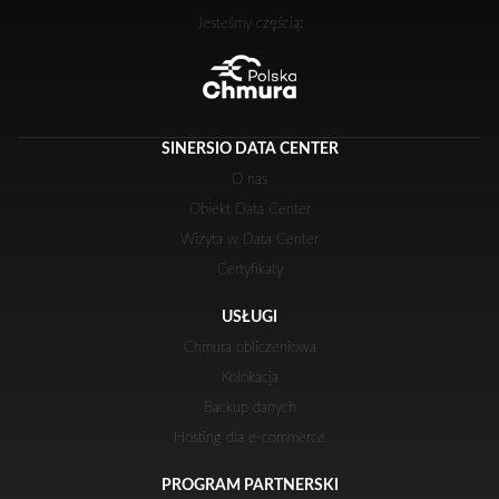
Jesteśmy częścią:
SINERSIO DATA CENTER
O nas
Obiekt Data Center
Wizyta w Data Center
Certyfikaty
USŁUGI
Chmura obliczeniowa
Kolokacja
Backup danych
Hosting dla e-commerce
PROGRAM PARTNERSKI