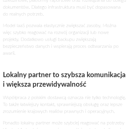
dziedzinowe, platformy raportowe oraz rozwiązania do obiegu
dokumentów. Dlatego infrastruktura musi być dopasowana
do realnych potrzeb.
Model IaaS pozwala elastycznie zwiększać zasoby. Można
więc szybko reagować na rozwój organizacji lub nowe
projekty. Dodatkowo usługi backupu zwiększają
bezpieczeństwo danych i wspierają proces odtwarzania po
awarii.
Lokalny partner to szybsza komunikacja
i większa przewidywalność
Współpraca z polskim dostawcą oznacza nie tylko technologię.
To także łatwiejszy kontakt, sprawniejszą obsługę oraz lepsze
zrozumienie krajowych realiów prawnych i operacyjnych.
Ponadto lokalny partner może szybciej reagować na potrzeby