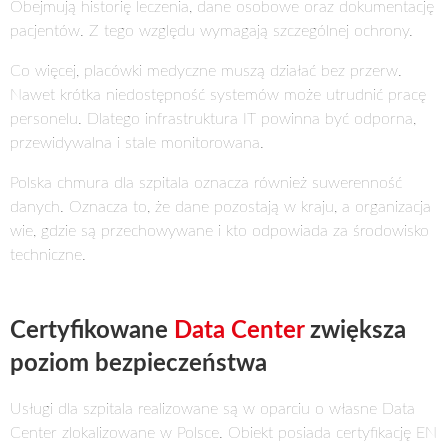
Obejmują historię leczenia, dane osobowe oraz dokumentację
pacjentów. Z tego względu wymagają szczególnej ochrony.
Co więcej, placówki medyczne muszą działać bez przerw.
Nawet krótka niedostępność systemów może utrudnić pracę
personelu. Dlatego infrastruktura IT powinna być odporna,
przewidywalna i stale monitorowana.
Polska chmura dla szpitala oznacza również suwerenność
danych. Oznacza to, że dane pozostają w kraju, a organizacja
wie, gdzie są przechowywane i kto odpowiada za środowisko
techniczne.
Certyfikowane
Data Center
zwiększa
poziom bezpieczeństwa
Usługi dla szpitala realizowane są w oparciu o własne Data
Center zlokalizowane w Polsce. Obiekt posiada certyfikację EN