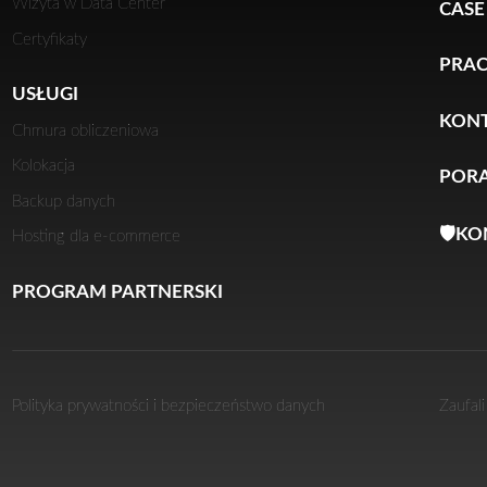
Wizyta w Data Center
CASE
Certyfikaty
PRA
USŁUGI
KON
Chmura obliczeniowa
Kolokacja
PORA
Backup danych
🛡️K
Hosting dla e-commerce
PROGRAM PARTNERSKI
Polityka prywatności i bezpieczeństwo danych
Zaufal