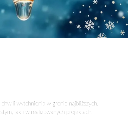
chwili wytchnienia w gronie najbliższych.
ym, jak i w realizowanych projektach.