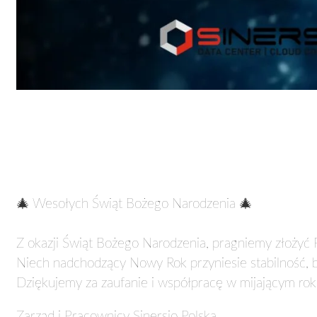
🎄 Wesołych Świąt Bożego Narodzenia 🎄
Z okazji Świąt Bożego Narodzenia, pragniemy złożyć P
Niech nadchodzący Nowy Rok przyniesie stabilność, b
Dziękujemy za zaufanie i współpracę w mijającym rok
Zarząd i Pracownicy Sinersio Polska