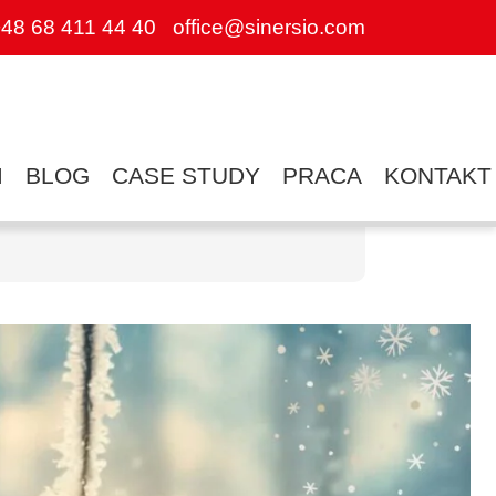
48 68 411 44 40
office@sinersio.com
I
BLOG
CASE STUDY
PRACA
KONTAKT