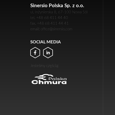
Sinersio Polska Sp. z o.o.
ul. Inżynierska 8, 67-100 Nowa Sól
tel. +48 68 411 44 40
fax. +48 68 411 44 41
email: office@sinersio.com
SOCIAL MEDIA
Jesteśmy częścią: