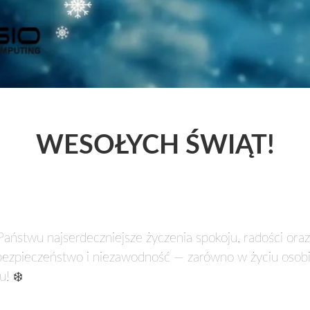
WESOŁYCH ŚWIĄT!
aństwu najserdeczniejsze życzenia spokoju, radości oraz 
ezpieczeństwo i niezawodność — zarówno w życiu osobist
u! ❄️