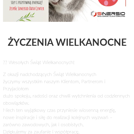
ŻYCZENIA WIELKANOCNE
?? Wesołych Świąt Wielkanocnych!
Z okazji nadchodzących Świąt Wielkanocnych
życzymy wszystkim naszym Klientom, Partnerom i
Przyjaciołom
dużo spokoju, radości oraz chwili wytchnienia od codziennych
obowiązków.
Niech ten wyjątkowy czas przyniesie wiosenną energię,
nowe inspiracje i siłę do realizacji kolejnych wyzwań –
zarówno zawodowych, jak i osobistych.
Dziękujemy za zaufanie i współpracę.