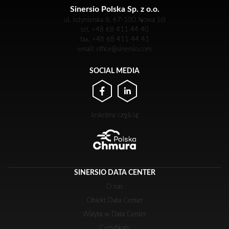
Sinersio Polska Sp. z o.o.
ul. Inżynierska 8, 67-100 Nowa Sól
tel. +48 68 411 44 40
fax. +48 68 411 44 41
email: office@sinersio.com
SOCIAL MEDIA
Jesteśmy częścią:
SINERSIO DATA CENTER
O nas
Obiekt Data Center
Wizyta w Data Center
Certyfikaty