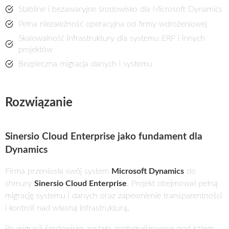
Stabilne i bezawaryjne środowisko dla Microsoft Dynamics
Pełna niezależność operacyjna od firmy wdrożeniowej
Skalowalność infrastruktury dla systemu ERP i innych
projektów
Bezpieczna migracja danych i systemu
Rozwiązanie
Sinersio Cloud Enterprise jako fundament dla
Dynamics
Firma przeniosła swój system
Microsoft Dynamics
do
chmury
Sinersio Cloud Enterprise
. Projekt obejmował pełną
migrację systemu i danych oraz zapewnienie transparentności
i kontroli nad własną infrastrukturą.
Po migracji środowisko zostało zoptymalizowane pod kątem