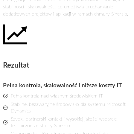
stabilności i skalowalności, co umożliwia uruchamianie
dodatkowych projektów i aplikacji w ramach chmury Sinersio.
Rezultat
Pełna kontrola, skalowalność i niższe koszty IT
Pełna kontrola nad własnym środowiskiem IT
Stabilne, bezawaryjne środowisko dla systemu Microsoft
Dynamics
Szybki, partnerski kontakt i wysokiej jakości wsparcie
techniczne ze strony Sinersio
Obniżenie kosztów utrzymania środowiska (jako