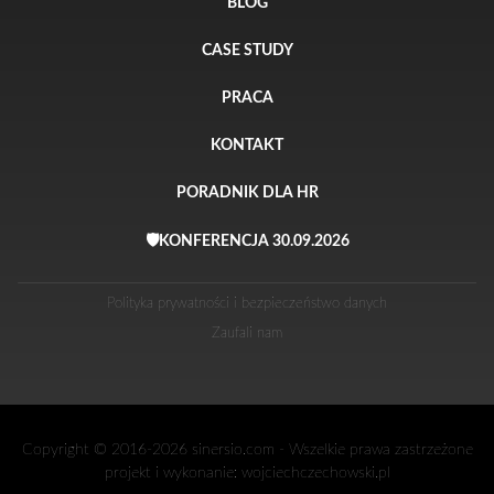
BLOG
CASE STUDY
PRACA
KONTAKT
PORADNIK DLA HR
🛡️KONFERENCJA 30.09.2026
Polityka prywatności i bezpieczeństwo danych
Zaufali nam
Copyright © 2016-2026 sinersio.com - Wszelkie prawa zastrzeżone
projekt i wykonanie:
wojciechczechowski.pl