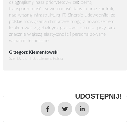
osiągnęliśmy nasz priorytetowy cel: pełną
transparentność i suwerenność danych oraz kontrolę
nad własną infrastrukturą IT. Sinersio udowodniło, że
polskie rozwiązania chmurowe mogą z powodzeniem
konkurować z globalnymi graczami, oferując przy tym
znacznie większą elastyczność i personalizowane
wsparcie techniczne.
Grzegorz Klementowski
Szef Działu IT BadElement Polska