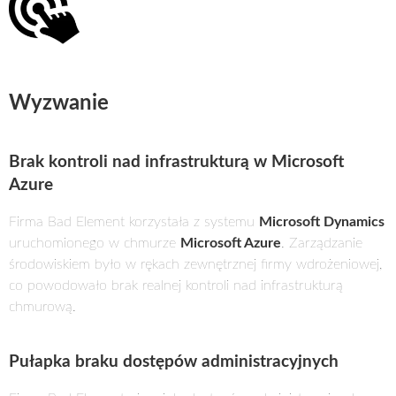
Wyzwanie
Brak kontroli nad infrastrukturą w Microsoft
Azure
Firma Bad Element korzystała z systemu
Microsoft Dynamics
uruchomionego w chmurze
Microsoft Azure
. Zarządzanie
środowiskiem było w rękach zewnętrznej firmy wdrożeniowej,
co powodowało brak realnej kontroli nad infrastrukturą
chmurową.
Pułapka braku dostępów administracyjnych