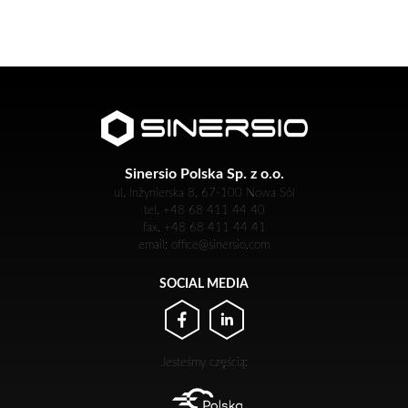
Sinersio Polska Sp. z o.o.
ul. Inżynierska 8, 67-100 Nowa Sól
tel. +48 68 411 44 40
fax. +48 68 411 44 41
email: office@sinersio.com
SOCIAL MEDIA
Jesteśmy częścią: