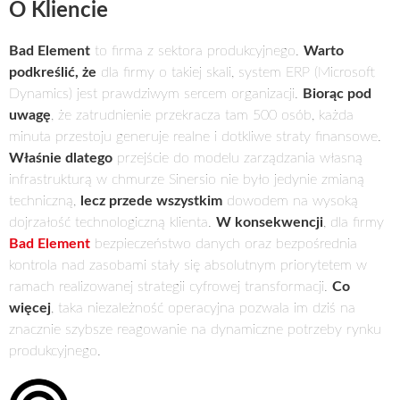
O Kliencie
Bad Element
to firma z sektora produkcyjnego.
Warto
podkreślić, że
dla firmy o takiej skali, system ERP (Microsoft
Dynamics) jest prawdziwym sercem organizacji.
Biorąc pod
uwagę
, że zatrudnienie przekracza tam 500 osób, każda
minuta przestoju generuje realne i dotkliwe straty finansowe.
Właśnie dlatego
przejście do modelu zarządzania własną
infrastrukturą w chmurze Sinersio nie było jedynie zmianą
techniczną,
lecz przede wszystkim
dowodem na wysoką
dojrzałość technologiczną klienta.
W konsekwencji
, dla firmy
Bad Element
bezpieczeństwo danych oraz bezpośrednia
kontrola nad zasobami stały się absolutnym priorytetem w
ramach realizowanej strategii cyfrowej transformacji.
Co
więcej
, taka niezależność operacyjna pozwala im dziś na
znacznie szybsze reagowanie na dynamiczne potrzeby rynku
produkcyjnego.