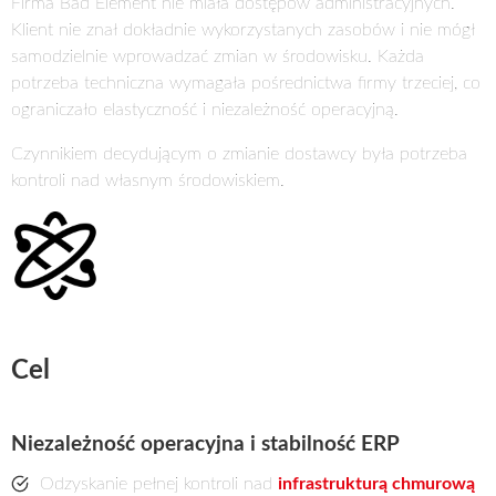
Firma Bad Element nie miała dostępów administracyjnych.
Klient nie znał dokładnie wykorzystanych zasobów i nie mógł
samodzielnie wprowadzać zmian w środowisku. Każda
potrzeba techniczna wymagała pośrednictwa firmy trzeciej, co
ograniczało elastyczność i niezależność operacyjną.
Czynnikiem decydującym o zmianie dostawcy była potrzeba
kontroli nad własnym środowiskiem.
Cel
Niezależność operacyjna i stabilność ERP
Odzyskanie pełnej kontroli nad
infrastrukturą chmurową