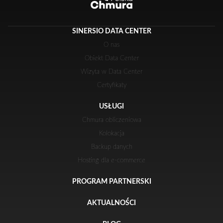
SINERSIO DATA CENTER
O nas
Obiekt Data Center
Wizyta w Data Center
Certyfikaty
USŁUGI
Chmura obliczeniowa
Kolokacja
Backup danych
Hosting dla e-commerce
PROGRAM PARTNERSKI
AKTUALNOŚCI