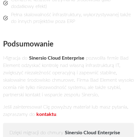
dodatkowy efekt)
Pełna skalowalność infrastruktury, wykorzystywanej także
do innych projektów poza ERP
Podsumowanie
Migracja do
Sinersio Cloud Enterprise
pozwoliła firmie Bad
Element odzyskać kontrolę nad własną infrastrukturą IT,
zwiększyć niezależność operacyjną i zapewnić stabilne,
skalowalne środowisko chmurowe. Firma Bad Element wysoko
ocenia nie tylko niezawodność systemu, ale także szybki,
partnerski kontakt i wsparcie zespołu Sinersio.
Jeśli zainteresował Cię powyższy materiał lub masz pytania,
zapraszamy do
kontaktu
.
Dzięki migracji do chmury
Sinersio Cloud Enterprise