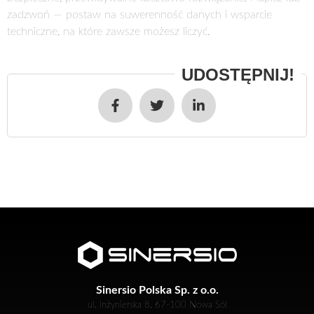
zadzwoń — postaw na suwerenność danych i wsparcie
techniczne, na które zawsze możesz liczyć.
Sinersio Polska Sp. z o.o.
ul. Inżynierska 8, 67-100 Nowa Sól