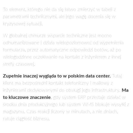
To element, którego nie da się łatwo zmierzyć w tabeli z
parametrami technicznymi, ale jego wagę docenia się w
kryzysowej sytuacji.
W globalnej chmurze wsparcie techniczne jest mocno
odhumanizowane i działa wielopoziomowo: od wypełnienia
formularza, przez automatyczne odpowiedzi botów, aż po
wielogodzinne oczekiwanie na kontakt z inżynierem z innej
strefy czasowej.
Zupełnie inaczej wygląda to w polskim data center.
Tutaj
klient ma bezpośredni kontakt telefoniczny i mailowy z
inżynierami dedykowanymi do obsługi jego infrastruktury.
Ma
to kluczowe znaczenie
, gdy system ERP przestaje działać w
środku dnia produkcyjnego lub system WMS blokuje wysyłki z
magazynu. Czas reakcji liczony w minutach, a nie dniach,
ratuje ciągłość biznesu.