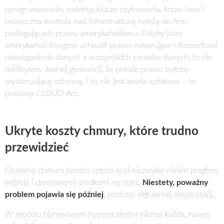
oprogramowanie, patenty, klucze szyfrowania, know-how i
ostateczna kontrola nad infrastrukturą należą do firm
podlegających prawu amerykańskiemu. Gdyby jutro
amerykański Kongres uchwalił prawo nakazujące Microsoftowi
udostępnienie danych z europejskich centrów danych, to nie
mielibyśmy żadnej gwarancji, że polskie prawo byłoby
wystarczającą ochroną. I to nie jest teoria spiskowa – to
postawy CLOUD Act.
Ukryte koszty chmury, które trudno
przewidzieć
Globalna chmura bardzo często kusi niezwykle niskim progiem
wejścia i darmowymi środkami na start.
Niestety, poważny
problem pojawia się później
, podczas regularnej eksploatacji.
W modelu biznesowym hyperscalerów niemal każda, nawet