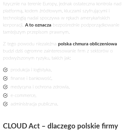
fizycznie na terenie Europy, jednak ostateczna kontrola nad
platformą, kodem źródłowym, kluczami szyfrującymi i
technologią nadal spoczywa w rękach amerykańskich
korporacji.
A to oznacza
bezpośrednie podporządkowanie
tamtejszym przepisom prawnym.
Z tego powodu niezależna
polska chmura obliczeniowa
budzi dziś ogromne zainteresowanie firm z sektorów o
podwyższonym ryzyku, takich jak:
produkcja i logistyka,
finanse i bankowość,
medycyna i ochrona zdrowia,
e-commerce,
administracja publiczna.
CLOUD Act – dlaczego polskie firmy