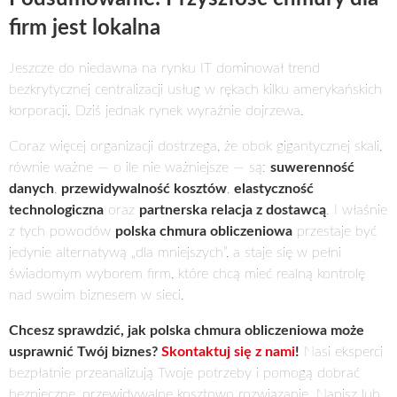
firm jest lokalna
Jeszcze do niedawna na rynku IT dominował trend
bezkrytycznej centralizacji usług w rękach kilku amerykańskich
korporacji. Dziś jednak rynek wyraźnie dojrzewa.
Coraz więcej organizacji dostrzega, że obok gigantycznej skali,
równie ważne — o ile nie ważniejsze — są:
suwerenność
danych
,
przewidywalność kosztów
,
elastyczność
technologiczna
oraz
partnerska relacja z dostawcą
. I właśnie
z tych powodów
polska chmura obliczeniowa
przestaje być
jedynie alternatywą „dla mniejszych”, a staje się w pełni
świadomym wyborem firm, które chcą mieć realną kontrolę
nad swoim biznesem w sieci.
Chcesz sprawdzić, jak polska chmura obliczeniowa może
usprawnić Twój biznes?
Skontaktuj się z nami
!
Nasi eksperci
bezpłatnie przeanalizują Twoje potrzeby i pomogą dobrać
bezpieczne, przewidywalne kosztowo rozwiązanie. Napisz lub