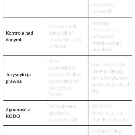
ekosystemu
Microsoft)
Kontrola
Pełna kontrola
rozproszona,
Kontrola nad
operacyjna i
zależna od
danymi
infrastrukturalna
modelu usług i
w Polsce
jurysdykcji
Pełna
Jurysdykcja USA.
suwerenność
Dane podlegają
Jurysdykcja
danych. Podlega
pod amerykańskie
prawna
wyłącznie pod
prawo oraz Cloud
jurysdykcję
Act.
PL/UE.
Pełna, lokalna
Zgodność
Zgodność z
egzekucja i
formalna, ale w
RODO
przetwarzanie
modelu globalnym
Złożony billing.