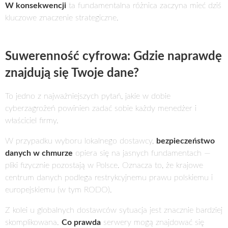
W konsekwencji
ta fundamentalna różnica zaczyna mieć dziś
kluczowe znaczenie strategiczne.
Suwerenność cyfrowa: Gdzie naprawdę
znajdują się Twoje dane?
To jedno z najważniejszych pytań, jakie w dobie
cyberzagrożeń powinien zadać sobie każdy menedżer i
właściciel firmy.
W przypadku wyboru lokalnego dostawcy,
bezpieczeństwo
danych w chmurze
opiera się na jasnych fundamentach —
pliki fizycznie pozostają w Polsce. Oznacza to, że krajowe
centrum danych podlega restrykcyjnemu prawu polskiemu i
europejskiemu (w tym RODO).
Z kolei u globalnych dostawców sytuacja jest znacznie bardziej
skomplikowana.
Co prawda
serwery mogą znajdować się