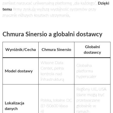
zamiast narzucać uniwersalną platformę „dla każdego”.
Dzięki
temu
firmy zyskują wyższą wydajność systemów przy
znacznie niższych kosztach utrzymania.
Chmura Sinersio a globalni dostawcy
Globalni
Wyróżnik/Cecha
Chmura Sinersio
dostawcy
Własne Data
Globalna
Center, pełna
Model dostawy
platforma
kontrola nad
hyperscaler
infrastrukturą
Regiony UE, USA
(dane mogą być
Polska, lokalne DC
przetwarzane
Lokalizacja
(EN50600 klasa
globalnie w
danych
4)
ramach