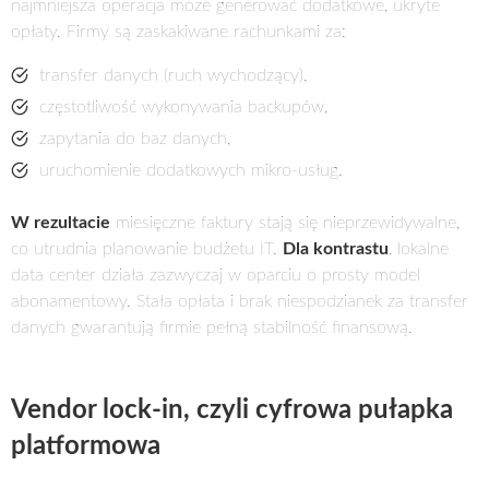
najmniejsza operacja może generować dodatkowe, ukryte
opłaty. Firmy są zaskakiwane rachunkami za:
transfer danych (ruch wychodzący),
częstotliwość wykonywania backupów,
zapytania do baz danych,
uruchomienie dodatkowych mikro-usług.
W rezultacie
miesięczne faktury stają się nieprzewidywalne,
co utrudnia planowanie budżetu IT.
Dla kontrastu
, lokalne
data center działa zazwyczaj w oparciu o prosty model
abonamentowy. Stała opłata i brak niespodzianek za transfer
danych gwarantują firmie pełną stabilność finansową.
Vendor lock-in, czyli cyfrowa pułapka
platformowa