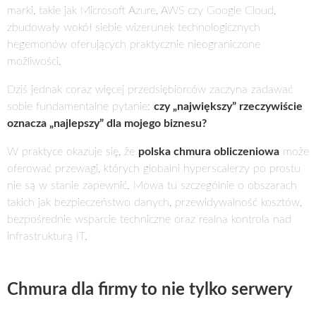
marki, takie jak Microsoft Azure, AWS czy Google Cloud,
zbudowały wokół siebie wizerunek technologicznych
hegemonów oferujących praktycznie nieograniczone
możliwości.
Dziś jednak coraz więcej przedsiębiorców zaczyna zadawać
sobie fundamentalne pytanie:
czy „największy” rzeczywiście
oznacza „najlepszy” dla mojego biznesu?
W praktyce okazuje się, że
polska chmura obliczeniowa
może
oferować przewagi, których globalni hyperscalerzy po prostu
nie są w stanie zapewnić. Mowa tu szczególnie o obszarach
takich jak bezpieczeństwo danych, przewidywalność kosztów,
bezpośrednie wsparcie techniczne oraz realna kontrola nad
infrastrukturą IT.
Chmura dla firmy to nie tylko serwery