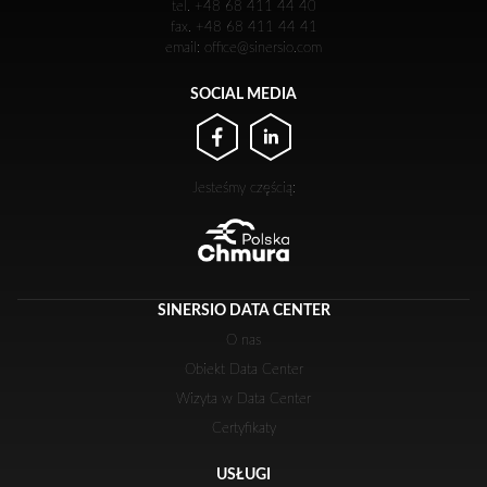
tel. +48 68 411 44 40
fax. +48 68 411 44 41
email: office@sinersio.com
SOCIAL MEDIA
Jesteśmy częścią:
SINERSIO DATA CENTER
O nas
Obiekt Data Center
Wizyta w Data Center
Certyfikaty
USŁUGI