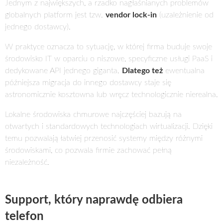
Jednym z największych, a rzadko nagłaśnianych problemów
globalnych platform jest tzw.
vendor lock-in
(uzależnienie od
jednego dostawcy).
W praktyce oznacza to sytuację, w której firma buduje swoje
środowisko IT w oparciu o niszowe, specyficzne usługi PaaS i
dedykowane API jednego giganta.
Dlatego też
ewentualna
późniejsza migracja do innego dostawcy staje się
astronomicznie kosztowna lub wręcz technologicznie nierealna.
Lokalne środowiska chmurowe najczęściej bazują na
otwartych i standardowych technologiach wirtualizacji. Dzięki
temu pozwalają łatwiej przenosić systemy między różnymi
środowiskami, co pozwala firmie zachować pełną
niezależność.
Support, który naprawdę odbiera
telefon