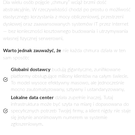
Dla wielu osób pojęcie „chmury” wciąż brzmi dość
abstrakcyjnie. W rzeczywistości chodzi po prostu o możliwość
elastycznego korzystania z mocy obliczeniowej, przestrzeni
dyskowej oraz zaawansowanych systemów IT przez Internet
— bez konieczności kosztownego budowania i utrzymywania
własnej fizycznej serwerowni.
Warto jednak zauważyć, że
nie każda chmura działa w ten
sam sposób:
Globalni dostawcy
budują gigantyczne, zunifikowane
platformy obsługujące miliony klientów na całym świecie.
To model wysoce efektywny masowo, ale jednocześnie
mocno zautomatyzowany, sztywny i ustandaryzowany.
Lokalne data center
działa zupełnie inaczej. Tutaj
infrastruktura może być szyta na miarę i dopasowana do
specyficznych potrzeb Twojej firmy, a klient nigdy nie staje
się jedynie anonimowym numerem w systemie
zgłoszeniowym.