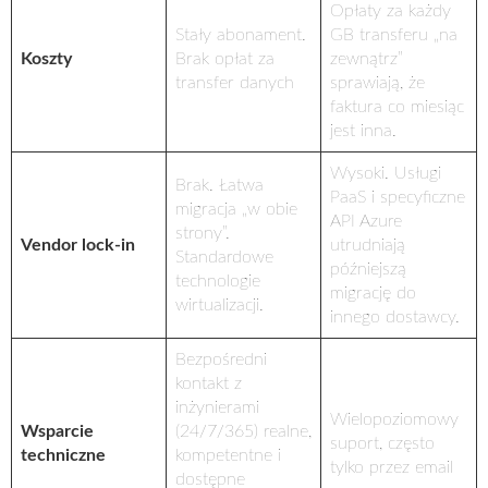
Opłaty za każdy
Stały abonament.
GB transferu „na
Koszty
Brak opłat za
zewnątrz”
transfer danych
sprawiają, że
faktura co miesiąc
jest inna.
Wysoki. Usługi
Brak. Łatwa
PaaS i specyficzne
migracja „w obie
API Azure
strony”.
Vendor lock-in
utrudniają
Standardowe
późniejszą
technologie
migrację do
wirtualizacji.
innego dostawcy.
Bezpośredni
kontakt z
inżynierami
Wielopoziomowy
Wsparcie
(24/7/365) realne,
suport, często
techniczne
kompetentne i
tylko przez email
dostępne