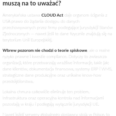
muszą na to uważać?
Amerykańska ustawa
CLOUD Act
daje organom ścigania z
USA prawo do żądania dostępu do danych
przechowywanych przez firmy podlegające jurysdykcji Stanów
Zjednoczonych — nawet jeśli te dane fizycznie znajdują się na
terytorium Unii Europejskiej.
Wbrew pozorom nie chodzi o teorie spiskowe
, ale o realne
ryzyko prawne i kwestie compliance. Dotyczy to zwłaszcza
organizacji, które przetwarzają wrażliwe informacje, takie jak:
dane klientów, dokumentacja finansowa, systemy ERP i WMS,
strategiczne dane produkcyjne oraz unikalne know-how
przedsiębiorstwa.
Lokalna chmura całkowicie eliminuje ten problem.
Infrastruktura oraz operacyjna kontrola nad informacjami
pozostają w kraju i podlegają wyłącznie jurysdykcji UE.
Nawet jeżeli serwery globalnego dostawcy stoją w Polsce, to