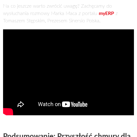
Na co jeszcze warto zwrócić uwagę? Zachęcamy do
wysłuchania rozmowy Marka Maca z portalu
myERP
z
Tomaszem Stępskim, Prezesem Sinersio Polska.
Podsumowanie: Przyszłość chmury dla