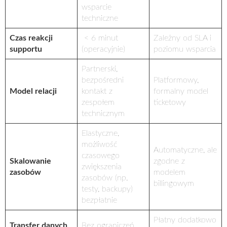
wsparcie
techniczne
Czas reakcji
< 6 minut
Zależny od SLA i
supportu
(operacyjnie)
poziomu wsparcia
Partnerski,
bezpośredni
Platformowy,
Model relacji
kontakt z
formalny model
zespołem
ticketowy
technicznym
Elastyczne,
możliwość
Automatyczne, ale
czasowego
Skalowanie
zgodne z
zwiększenia
zasobów
modelem
zasobów (np.
billingowym
testy, backupy)
bezpłatnie
Płatny dodatkowo
Transfer danych
Bez ograniczeń