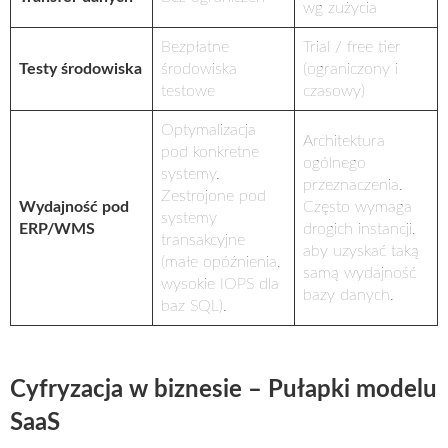
wg zużycia
Bezpłatne
Trial / free tier
Testy środowiska
środowiska
(ograniczony i
testowe
czasowy)
Optymalizacja
Architektura
pod konkretne
ogólnego
systemy.
przeznaczenia.
Zestrojone pod
Wydajność pod
Często wymaga
systemy
ERP/WMS
drogich instancji,
transakcyjne
aby uzyskać taką
(małe opóźnienia,
samą wydajność
wysokie IOPS dla
bazy danych.
baz SQL).
Cyfryzacja w biznesie – Pułapki modelu
SaaS