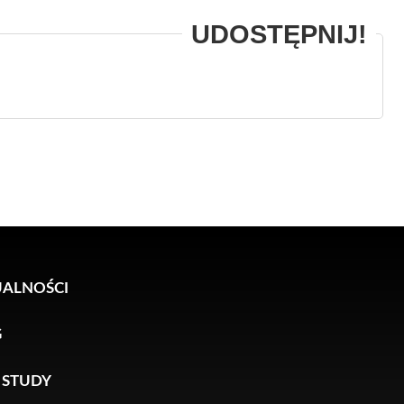
ALNOŚCI
G
 STUDY