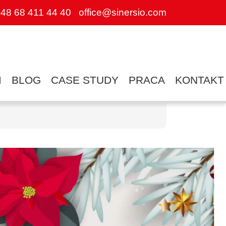
48 68 411 44 40
office@sinersio.com
I
BLOG
CASE STUDY
PRACA
KONTAKT