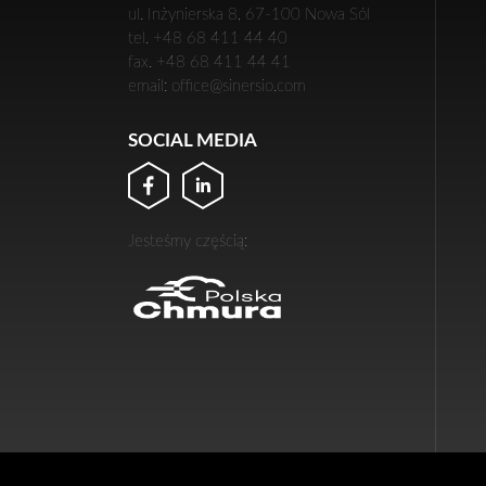
ul. Inżynierska 8, 67-100 Nowa Sól
tel. +48 68 411 44 40
fax. +48 68 411 44 41
email: office@sinersio.com
SOCIAL MEDIA
Jesteśmy częścią: