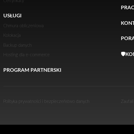
Certyfikaty
PRA
USŁUGI
KON
Chmura obliczeniowa
Kolokacja
PORA
Backup danych
🛡️K
Hosting dla e-commerce
PROGRAM PARTNERSKI
Polityka prywatności i bezpieczeństwo danych
Zaufal