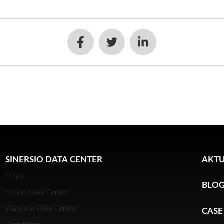
SINERSIO DATA CENTER
AKTU
O nas
BLO
Obiekt Data Center
Wizyta w Data Center
CASE