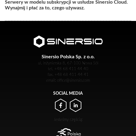
Serwery w modelu subskrypcji w usłudze Sinersio Cloud.
Wynajmij i płać za to, czego używasz.
Sinersio Polska Sp. z o.o.
ul. Inżynierska 8, 67-100 Nowa Sól
tel. +48 68 411 44 40
fax. +48 68 411 44 41
email: office@sinersio.com
SOCIAL MEDIA
Jesteśmy częścią: