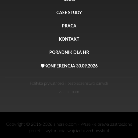
CASE STUDY
PRACA
KONTAKT
PORADNIK DLA HR
🛡️KONFERENCJA 30.09.2026
Polityka prywatności i bezpieczeństwo danych
Zaufali nam
Copyright © 2016-2026 sinersio.com - Wszelkie prawa zastrzeżone
projekt i wykonanie:
wojciechczechowski.pl