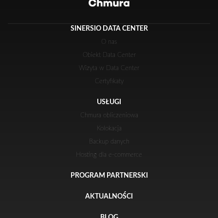
SINERSIO DATA CENTER
O nas
Obiekt Data Center
Wizyta w Data Center
Certyfikaty
USŁUGI
Chmura obliczeniowa
Kolokacja
Backup danych
Hosting dla e-commerce
PROGRAM PARTNERSKI
AKTUALNOŚCI
BLOG